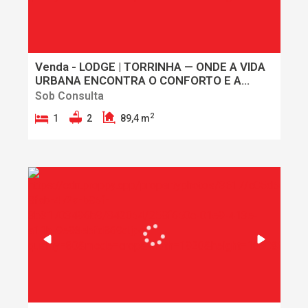
Venda - LODGE | TORRINHA — ONDE A VIDA
URBANA ENCONTRA O CONFORTO E A
TRANQUILIDADE
Sob Consulta
2
1
2
89,4 m