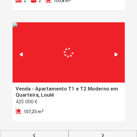
2
2
105,8 m
Venda - Apartamento T1 e T2 Moderno em
Quarteira, Loulé
425 000 €
2
107,25 m