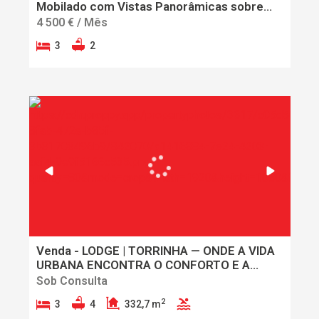
Mobilado com Vistas Panorâmicas sobre
Lisboa e o Rio Tejo
4 500 € / Mês
3
2
Venda - LODGE | TORRINHA — ONDE A VIDA
URBANA ENCONTRA O CONFORTO E A
TRANQUILIDADE
Sob Consulta
2
3
4
332,7 m