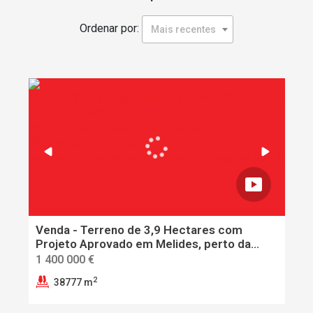
Ordenar por:
Mais recentes
Venda - Terreno de 3,9 Hectares com
Projeto Aprovado em Melides, perto da
Comporta
1 400 000 €
2
38777 m