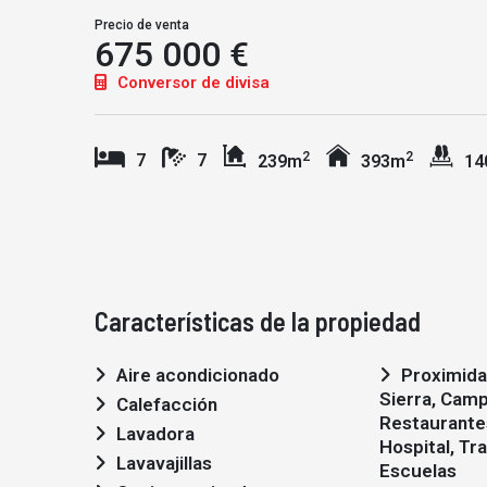
Precio de venta
675 000 €
Conversor de divisa
2
2
7
7
239m
393m
14
Características de la propiedad
Aire acondicionado
Proximidad: Aeropuerto,
Sierra, Camp
Calefacción
Restaurante
Lavadora
Hospital, Tr
Lavavajillas
Escuelas