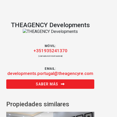
THEAGENCY Developments
MÓVIL:
+351935241370
(Llamada red móvil nacional)
EMAIL:
developments.portugal@theagencyre.com
SABER MÁS
Propiedades similares