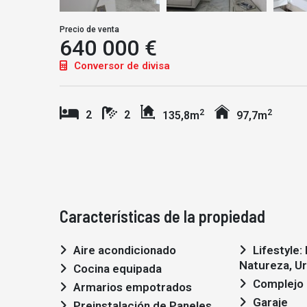
Precio de venta
640 000 €
Conversor de divisa
2
2
2
2
135,8m
97,7m
Características de la propiedad
Aire acondicionado
Lifestyle: Moderno,
Natureza, U
Cocina equipada
Complejo 
Armarios empotrados
Garaje
Preinstalación de Paneles