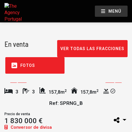
MENÚ
En venta
VER TODAS LAS FRACCIONES
FOTOS
2
2
3
3
157,8m
157,8m
Ref: SPRNG_B
Precio de venta
1 830 000 €
Conversor de divisa