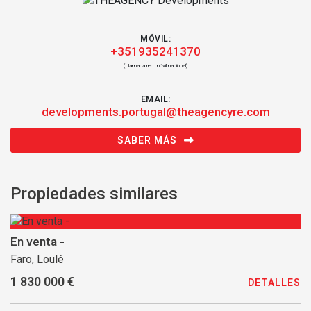
MÓVIL:
+351935241370
(Llamada red móvil nacional)
EMAIL:
developments.portugal@theagencyre.com
SABER MÁS
Propiedades similares
En venta -
Faro, Loulé
1 830 000 €
DETALLES