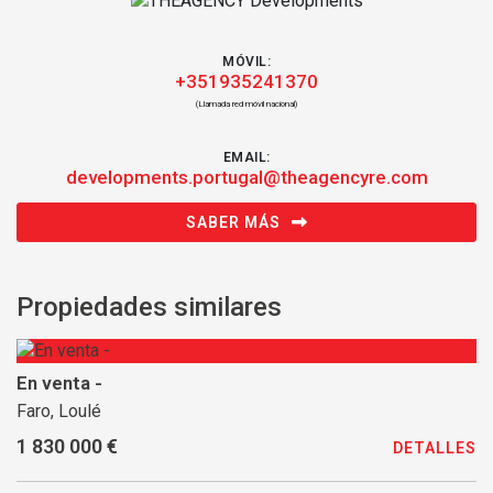
MÓVIL:
+351935241370
(Llamada red móvil nacional)
EMAIL:
developments.portugal@theagencyre.com
SABER MÁS
Propiedades similares
En venta -
Faro, Loulé
1 830 000 €
DETALLES