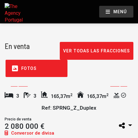
MENÚ
En venta
VER TODAS LAS FRACCIONES
FOTOS
2
2
3
3
165,37m
165,37m
Ref: SPRNG_Z_Duplex
Precio de venta
2 080 000 €
Conversor de divisa