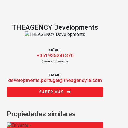
THEAGENCY Developments
MÓVIL:
+351935241370
(Llamada red móvil nacional)
EMAIL:
developments.portugal@theagencyre.com
SABER MÁS
Propiedades similares