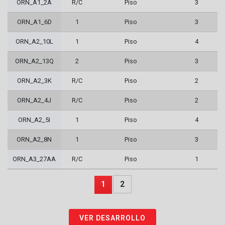
ORN_A1_2A
R/C
Piso
3
ORN_A1_6D
1
Piso
3
ORN_A2_10L
1
Piso
4
ORN_A2_13Q
2
Piso
3
ORN_A2_3K
R/C
Piso
2
ORN_A2_4J
R/C
Piso
2
ORN_A2_5I
1
Piso
4
ORN_A2_8N
1
Piso
3
ORN_A3_27AA
R/C
Piso
1
1
2
VER DESARROLLO