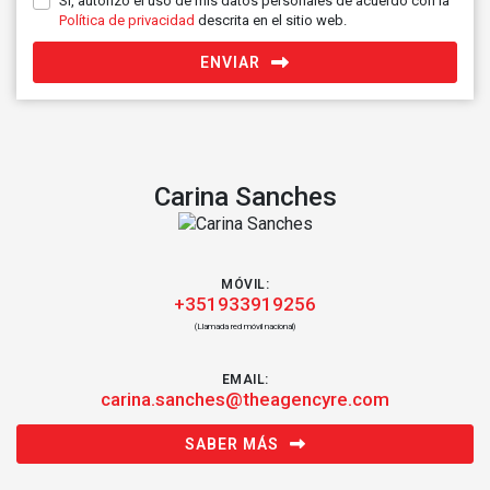
Sí, autorizo el uso de mis datos personales de acuerdo con la
Política de privacidad
descrita en el sitio web.
ENVIAR
Carina Sanches
MÓVIL:
+351933919256
(Llamada red móvil nacional)
EMAIL:
carina.sanches@theagencyre.com
SABER MÁS