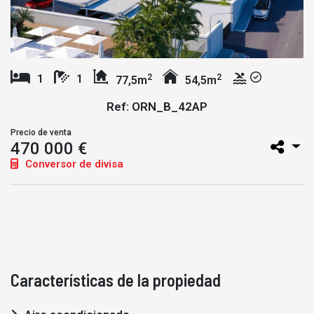
2
2
1
1
77,5m
54,5m
Ref: ORN_B_42AP
Precio de venta
470 000 €
Conversor de divisa
Características de la propiedad