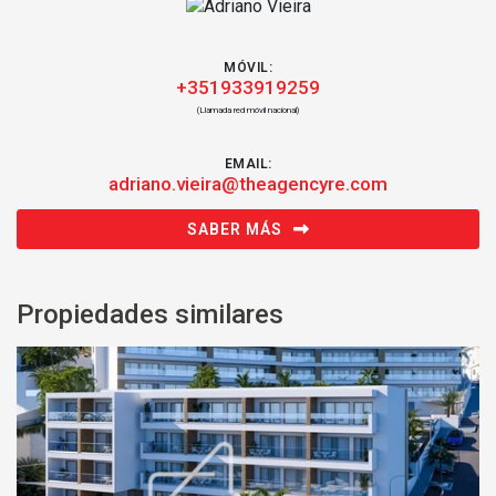
MÓVIL:
+351933919259
(Llamada red móvil nacional)
EMAIL:
adriano.vieira@theagencyre.com
SABER MÁS
Propiedades similares