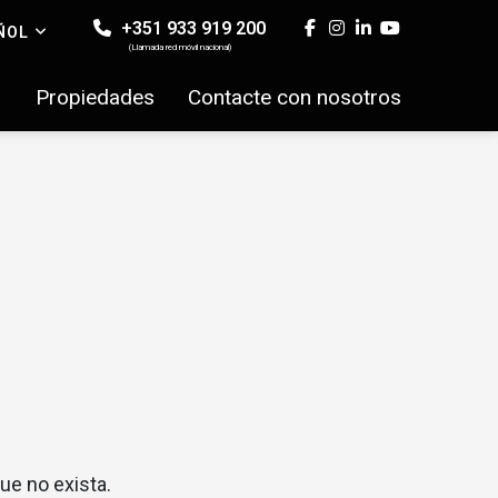
+351 933 919 200
ÑOL
(Llamada red móvil nacional)
a
Propiedades
Contacte con nosotros
ue no exista.