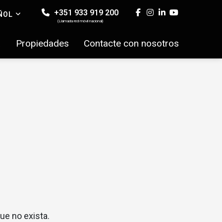
+351 933 919 200
ÑOL
(Llamada red móvil nacional)
a
Propiedades
Contacte con nosotros
ue no exista.