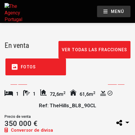
MENÚ
En venta
VER TODAS LAS FRACCIONES
FOTOS
2
2
1
1
72,6m
61,6m
Ref: TheHills_BL8_90CL
Precio de venta
350 000 €
Conversor de divisa