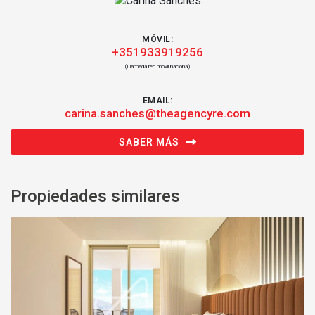
MÓVIL:
+351933919256
(Llamada red móvil nacional)
EMAIL:
carina.sanches@theagencyre.com
SABER MÁS
Propiedades similares