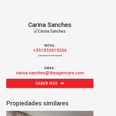
Carina Sanches
MÓVIL:
+351933919256
(Llamada red móvil nacional)
EMAIL:
carina.sanches@theagencyre.com
SABER MÁS
Propiedades similares