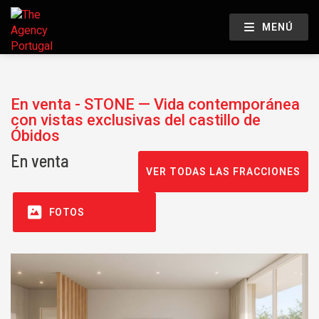
MENÚ
En venta - STONE — Vida contemporánea
con vistas exclusivas del castillo de
Óbidos
En venta
VER TODAS LAS FRACCIONES
FOTOS