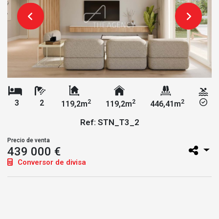
2
2
2
3
2
119,2m
119,2m
446,41m
Ref: STN_T3_2
Precio de venta
439 000 €
Conversor de divisa