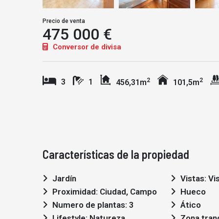
Precio de venta
475 000 €
Conversor de divisa
2
2
3
1
456,31m
101,5m
Características de la propiedad
Jardín
Vistas: Vi
Proximidad: Ciudad, Campo
Hueco
Numero de plantas: 3
Ático
Lifestyle: Natureza
Zona tran