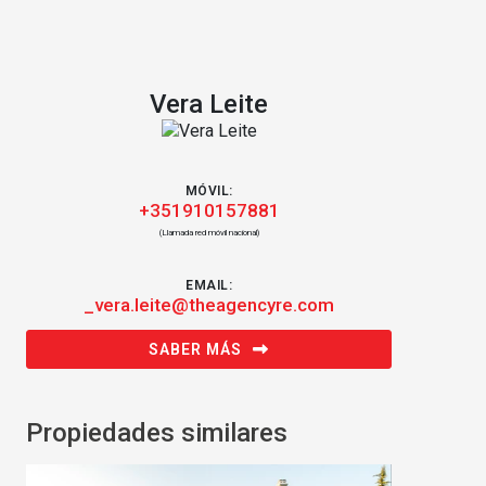
Vera Leite
MÓVIL:
+351910157881
(Llamada red móvil nacional)
EMAIL:
_vera.leite@theagencyre.com
SABER MÁS
Propiedades similares