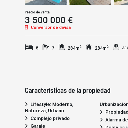
Precio de venta
3 500 000 €
Conversor de divisa
2
2
6
7
284m
284m
41
Características de la propiedad
Lifestyle: Moderno,
Urbanización,
Natureza, Urbano
Propiedad
Complejo privado
Alarma de
Garaje
Doble cris