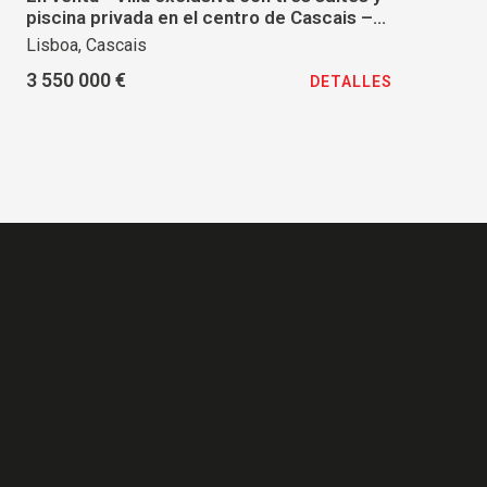
piscina privada en el centro de Cascais –
Experimente el centro de la ciudad a pie.
Lisboa, Cascais
3 550 000 €
DETALLES