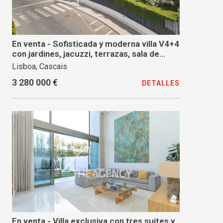
En venta - Sofisticada y moderna villa V4+4
con jardines, jacuzzi, terrazas, sala de
cine, ascensor, en una zona tranquila y
Lisboa, Cascais
residencial de Birre, Cascais.
3 280 000 €
DETALLES
En venta - Villa exclusiva con tres suites y