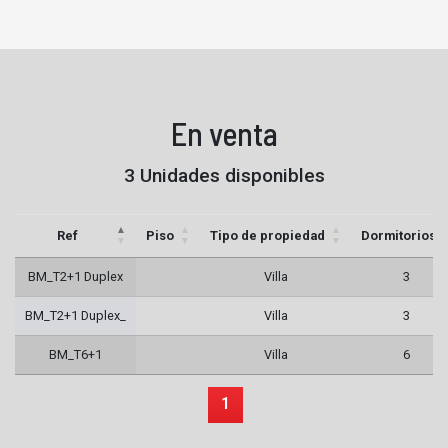
En venta
3 Unidades disponibles
Ref
Piso
Tipo de propiedad
Dormitorios
BM_T2+1 Duplex
Villa
3
BM_T2+1 Duplex_
Villa
3
BM_T6+1
Villa
6
1