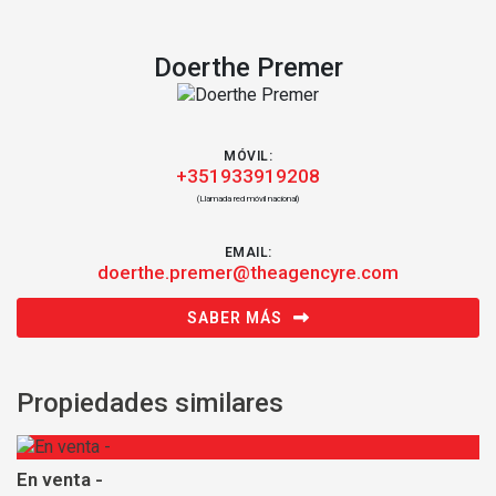
Doerthe Premer
MÓVIL:
+351933919208
(Llamada red móvil nacional)
EMAIL:
doerthe.premer@theagencyre.com
SABER MÁS
Propiedades similares
En venta -