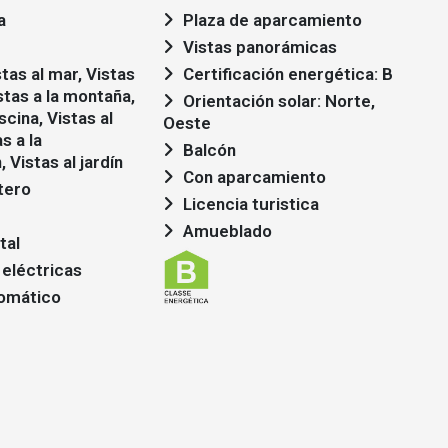
a
Plaza de aparcamiento
Vistas panorámicas
Certificación energética: B
stas a la montaña,
Orientación solar: Norte,
scina, Vistas al
Oeste
s a la
Balcón
 Vistas al jardín
Con aparcamiento
tero
Licencia turistica
Amueblado
tal
 eléctricas
omático