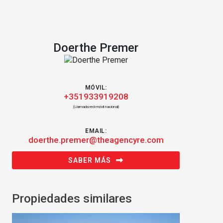
Doerthe Premer
MÓVIL:
+351933919208
(Llamada red móvil nacional)
EMAIL:
doerthe.premer@theagencyre.com
SABER MÁS
Propiedades similares