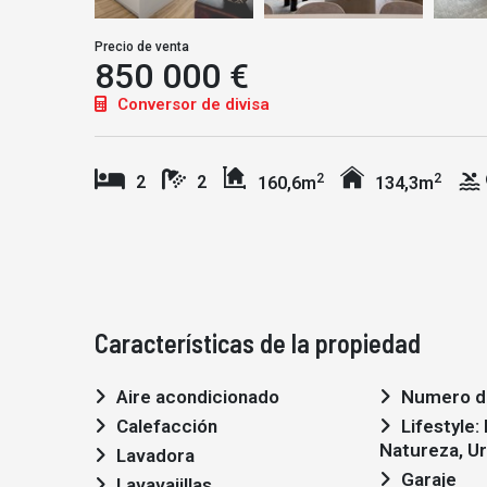
Precio de venta
850 000 €
Conversor de divisa
2
2
2
2
160,6m
134,3m
Características de la propiedad
Aire acondicionado
Numero de
Calefacción
Lifestyle: Moderno,
Natureza, U
Lavadora
Garaje
Lavavajillas