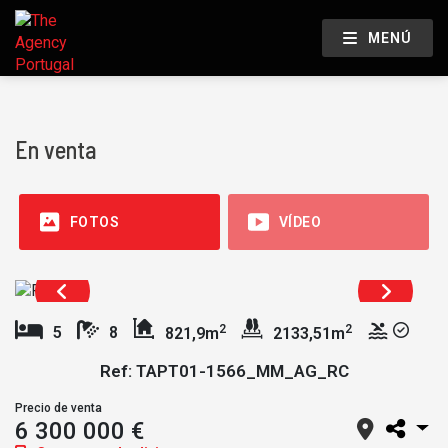
MENÚ
En venta
FOTOS
VÍDEO
2
2
5
8
821,9m
2133,51m
Ref: TAPT01-1566_MM_AG_RC
Precio de venta
6 300 000 €