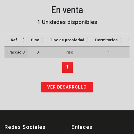
En venta
1 Unidades disponibles
Ref
Piso
Tipo de propiedad
Dormitorios
Ba
Fracção B
0
Piso
1
1
VER DESARROLLO
Redes Sociales
Enlaces