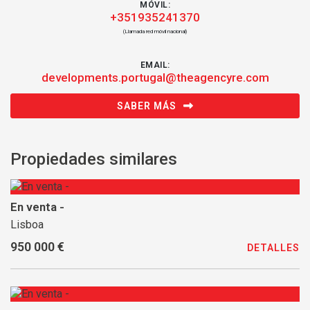
MÓVIL:
+351935241370
(Llamada red móvil nacional)
EMAIL:
developments.portugal@theagencyre.com
SABER MÁS
Propiedades similares
En venta -
Lisboa
950 000 €
DETALLES