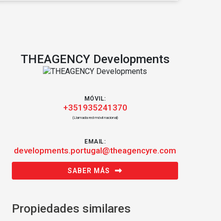
THEAGENCY Developments
MÓVIL:
+351935241370
(Llamada red móvil nacional)
EMAIL:
developments.portugal@theagencyre.com
SABER MÁS
Propiedades similares