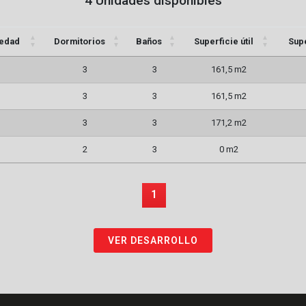
4 Unidades disponibles
iedad
Dormitorios
Baños
Superficie útil
Supe
3
3
161,5 m2
3
3
161,5 m2
3
3
171,2 m2
2
3
0 m2
1
VER DESARROLLO