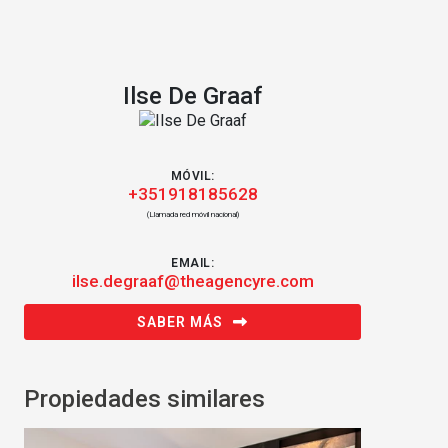
Ilse De Graaf
MÓVIL:
+351918185628
(Llamada red móvil nacional)
EMAIL:
ilse.degraaf@theagencyre.com
SABER MÁS
Propiedades similares