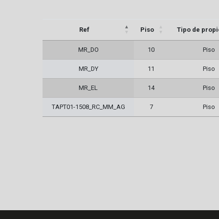
Ref
Piso
Tipo de prop
MR_DO
10
Piso
MR_DY
11
Piso
MR_EL
14
Piso
TAPT01-1508_RC_MM_AG
7
Piso