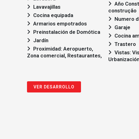
Año Construcción: em
Lavavajillas
construção
Cocina equipada
Numero de
Armarios empotrados
Garaje
Preinstalación de Domótica
Cocina am
Jardín
Trastero
Proximidad: Aeropuerto,
Vistas: Vistas a la
Zona comercial, Restaurantes,
Urbanizació
VER DESARROLLO