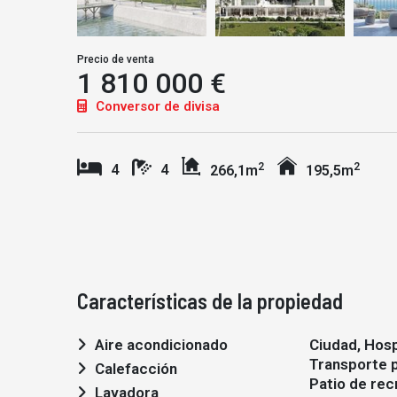
Precio de venta
1 810 000 €
Conversor de divisa
2
2
4
4
266,1m
195,5m
Características de la propiedad
Aire acondicionado
Ciudad, Hosp
Transporte p
Calefacción
Patio de rec
Lavadora