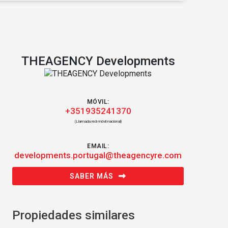
THEAGENCY Developments
MÓVIL:
+351935241370
(Llamada red móvil nacional)
EMAIL:
developments.portugal@theagencyre.com
SABER MÁS
Propiedades similares