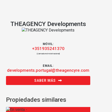
THEAGENCY Developments
MÓVIL:
+351935241370
(Llamada red móvil nacional)
EMAIL:
developments.portugal@theagencyre.com
SABER MÁS
Propiedades similares