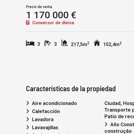
Precio de venta
1 170 000 €
Conversor de divisa
2
2
3
3
217,5m
152,4m
Características de la propiedad
Aire acondicionado
Ciudad, Hosp
Transporte p
Calefacción
Patio de rec
Lavadora
Año Construcción: em
Lavavajillas
construção