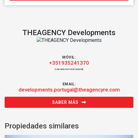
THEAGENCY Developments
MÓVIL:
+351935241370
(Llamada red móvil nacional)
EMAIL:
developments.portugal@theagencyre.com
SABER MÁS
Propiedades similares