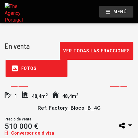
MENÚ
En venta
VER TODAS LAS FRACCIONES
FOTOS
2
2
1
48,4m
48,4m
Ref: Factory_Bloco_B_4C
Precio de venta
510 000 €
Conversor de divisa