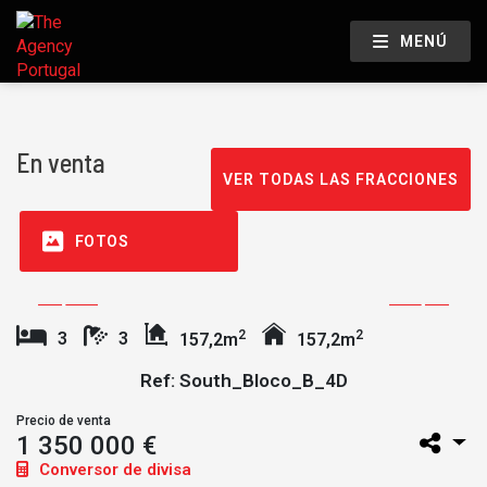
MENÚ
En venta
VER TODAS LAS FRACCIONES
FOTOS
2
2
3
3
157,2m
157,2m
Ref: South_Bloco_B_4D
Precio de venta
1 350 000 €
Conversor de divisa