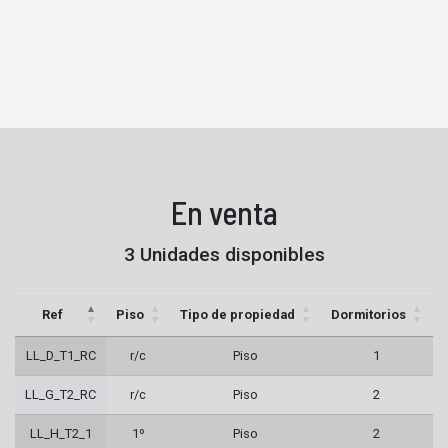
En venta
3 Unidades disponibles
Ref
Piso
Tipo de propiedad
Dormitorios
LL_D_T1_RC
r/c
Piso
1
LL_G_T2_RC
r/c
Piso
2
LL_H_T2_1
1º
Piso
2