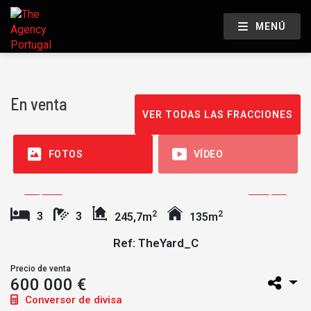
MENÚ
En venta
VER TODAS LAS FRACCIONES
FOTOS
VÍDEO
2
2
3
3
245,7m
135m
Ref: TheYard_C
Precio de venta
600 000 €
Conversor de divisa