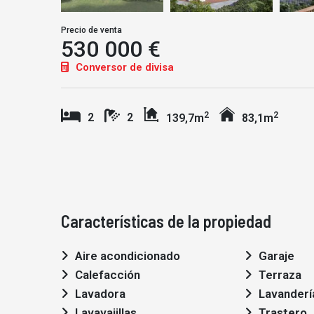
Precio de venta
530 000 €
Conversor de divisa
2
2
2
2
139,7m
83,1m
Características de la propiedad
Aire acondicionado
Garaje
Calefacción
Terraza
Lavadora
Lavanderí
Lavavajillas
Trastero