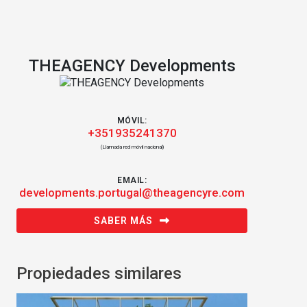
THEAGENCY Developments
MÓVIL:
+351935241370
(Llamada red móvil nacional)
EMAIL:
developments.portugal@theagencyre.com
SABER MÁS
Propiedades similares