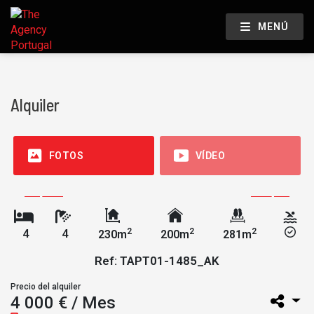
MENÚ
Alquiler
FOTOS
VÍDEO
2
2
2
4
4
230m
200m
281m
Ref: TAPT01-1485_AK
Precio del alquiler
4 000 € / Mes