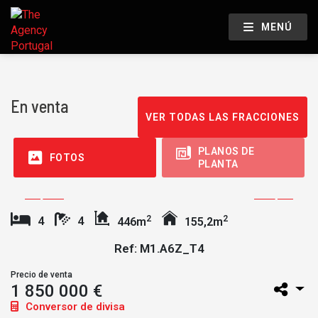
MENÚ
En venta
VER TODAS LAS FRACCIONES
PLANOS DE
FOTOS
PLANTA
2
2
4
4
446m
155,2m
Ref: M1.A6Z_T4
Precio de venta
1 850 000 €
Conversor de divisa