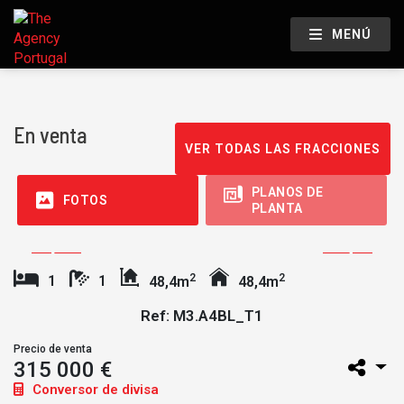
MENÚ
En venta
VER TODAS LAS FRACCIONES
PLANOS DE
FOTOS
PLANTA
2
2
1
1
48,4m
48,4m
Ref: M3.A4BL_T1
Precio de venta
315 000 €
Conversor de divisa