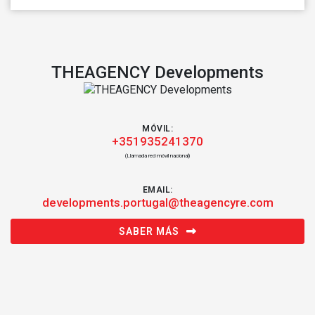
THEAGENCY Developments
MÓVIL:
+351935241370
(Llamada red móvil nacional)
EMAIL:
developments.portugal@theagencyre.com
SABER MÁS