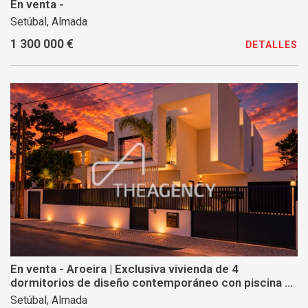
En venta -
Setúbal, Almada
1 300 000 €
DETALLES
En venta - Aroeira | Exclusiva vivienda de 4
dormitorios de diseño contemporáneo con piscina y
acabados de primera calidad.
Setúbal, Almada