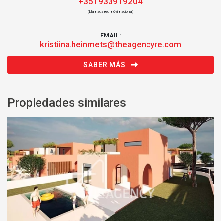
+351933919204
(Llamada red móvil nacional)
EMAIL:
kristiina.heinmets@theagencyre.com
SABER MÁS
Propiedades similares