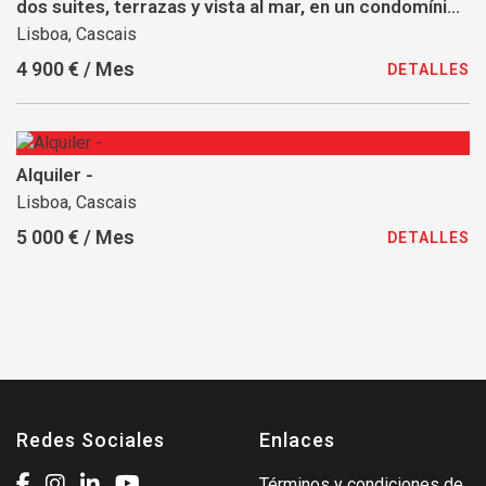
dos suites, terrazas y vista al mar, en un condomínio
de lujo con piscina, spa y gimnasio
Lisboa, Cascais
4 900 € / Mes
DETALLES
Alquiler -
Lisboa, Cascais
5 000 € / Mes
DETALLES
Redes Sociales
Enlaces
Términos y condiciones de