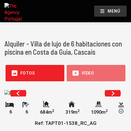
MENÚ
Alquiler - Villa de lujo de 6 habitaciones con
piscina en Costa da Guia, Cascais
FOTOS
VÍDEO
2
2
2
6
6
684m
319m
1090m
Ref: TAPT01-1538_RC_AG