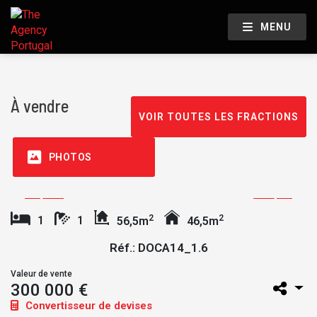
MENU
À vendre
VOIR TOUTES LES FRACTIONS
PHOTOS
2
2
1
1
56,5m
46,5m
Réf.: DOCA14_1.6
Valeur de vente
300 000 €
Convertisseur de devises