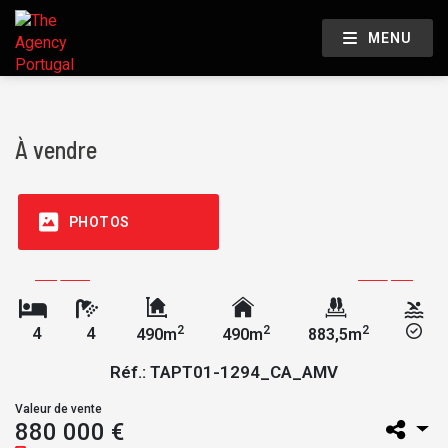
MENU
À vendre
PHOTOS
2
2
2
4
4
490m
490m
883,5m
Réf.: TAPT01-1294_CA_AMV
Valeur de vente
880 000 €