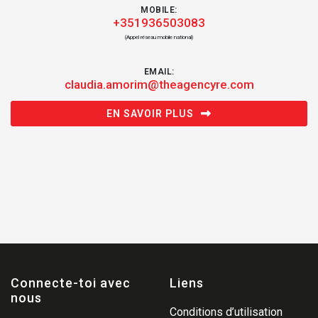
MOBILE:
+351936503083
(Appel réseau mobile national)
EMAIL:
claudia.amorim@theagencyre.com
EN SAVOIR PLUS
Connecte-toi avec
Liens
nous
Conditions d’utilisation