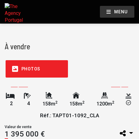
MENU
À vendre
PHOTOS
2
2
2
2
4
158m
158m
1200m
Réf.: TAPT01-1092_CLA
Valeur de vente
1 395 000 €