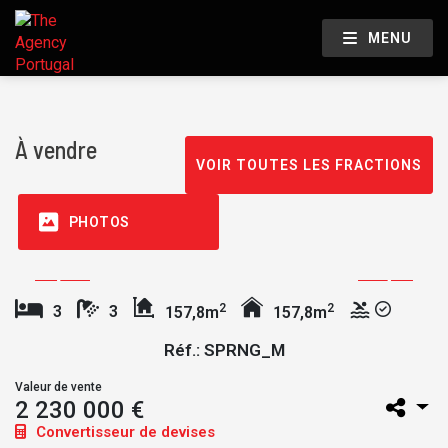
MENU
À vendre
VOIR TOUTES LES FRACTIONS
PHOTOS
2
2
3
3
157,8m
157,8m
Réf.: SPRNG_M
Valeur de vente
2 230 000 €
Convertisseur de devises