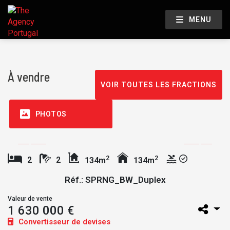
MENU
À vendre
VOIR TOUTES LES FRACTIONS
PHOTOS
2
2
2
2
134m
134m
Réf.: SPRNG_BW_Duplex
Valeur de vente
1 630 000 €
Convertisseur de devises