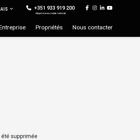
+351 933 919 200
AIS
(Appel réseau mobile national)
Entreprise
Propriétés
Nous contacter
ir été supprimée