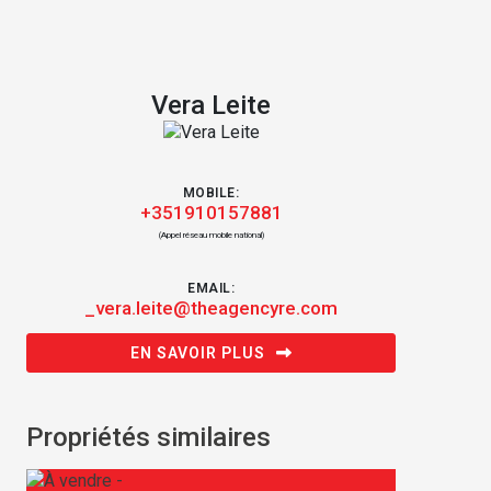
Vera Leite
MOBILE:
+351910157881
(Appel réseau mobile national)
EMAIL:
_vera.leite@theagencyre.com
EN SAVOIR PLUS
Propriétés similaires