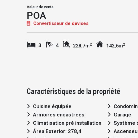
Valeur de vente
POA
Convertisseur de devises
2
2
3
4
228,7m
142,6m
Caractéristiques de la propriété
Cuisine équipée
Condomin
Armoires encastrées
Garage
Climatisation pré installation
Système d
Área Exterior: 278,4
Ascenseu