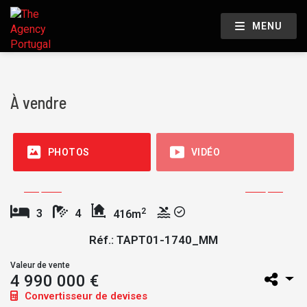
MENU
À vendre
PHOTOS
VIDÉO
2
3
4
416m
Réf.: TAPT01-1740_MM
Valeur de vente
4 990 000 €
Convertisseur de devises