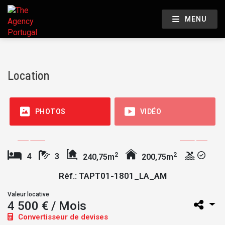
MENU
Location
PHOTOS
VIDÉO
2
2
4
3
240,75m
200,75m
Réf.: TAPT01-1801_LA_AM
Valeur locative
4 500 € / Mois
Convertisseur de devises