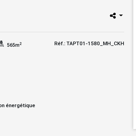
Réf.: TAPT01-1580_MH_CKH
2
565m