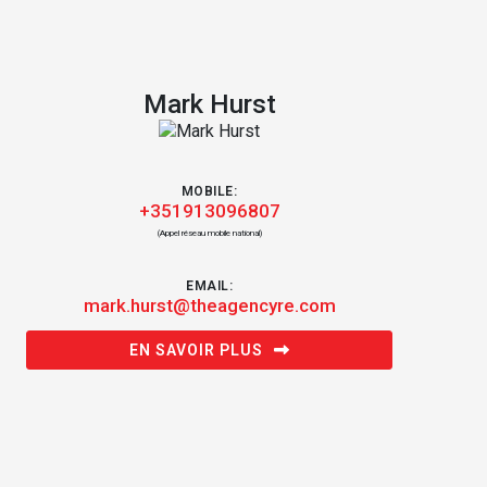
Mark Hurst
MOBILE:
+351913096807
(Appel réseau mobile national)
EMAIL:
mark.hurst@theagencyre.com
EN SAVOIR PLUS