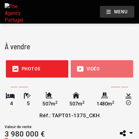
MENU
À vendre
PHOTOS
VIDÉO
2
2
2
4
5
507m
507m
1480m
Réf.: TAPT01-1375_CKH
Valeur de vente
3 980 000 €